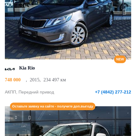
NEW
Kia Rio
748 000
,
2015
,
234 497 км
АКПП, Передний привод
+7 (4842) 277-212
Оставьте заявку на сайте - получите доп.выгоду