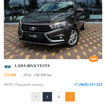
NEW
LADA (ВАЗ) VESTA
710 000
,
2016
,
108 000 км
МКПП, Передний привод
+7 (4842) 277-212
1
2