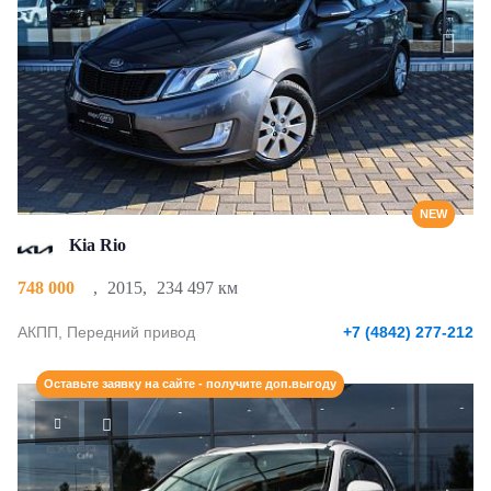
NEW
Kia Rio
748 000
,
2015
,
234 497 км
АКПП, Передний привод
+7 (4842) 277-212
Оставьте заявку на сайте - получите доп.выгоду