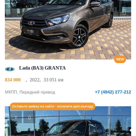
NEW
Lada (ВАЗ) GRANTA
834 000
,
2022
,
33 051 км
МКПП, Передний привод
+7 (4842) 277-212
Оставьте заявку на сайте - получите доп.выгоду