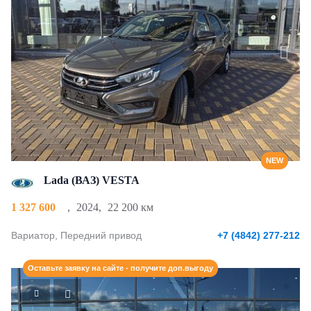
NEW
Lada (ВАЗ) VESTA
1 327 600
,
2024
,
22 200 км
Вариатор, Передний привод
+7 (4842) 277-212
Оставьте заявку на сайте - получите доп.выгоду