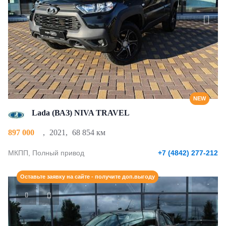
NEW
Lada (ВАЗ) NIVA TRAVEL
897 000
,
2021
,
68 854 км
МКПП, Полный привод
+7 (4842) 277-212
Оставьте заявку на сайте - получите доп.выгоду