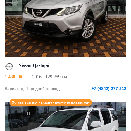
Nissan Qashqai
1 430 200
,
2016
,
129 259 км
Вариатор, Передний привод
+7 (4842) 277-212
Оставьте заявку на сайте - получите доп.выгоду