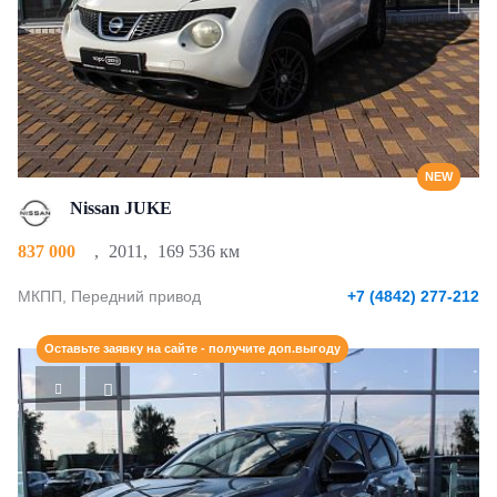
NEW
Nissan JUKE
837 000
,
2011
,
169 536 км
МКПП, Передний привод
+7 (4842) 277-212
Оставьте заявку на сайте - получите доп.выгоду