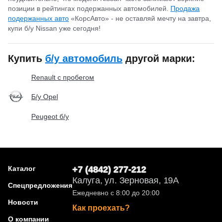
позиции в рейтингах подержанных автомобилей.
Продажа
подержанных авто
«КорсАвто» - не оставляй мечту на завтра,
купи б/у Nissan уже сегодня!
Купить
б/у автомобиль
другой марки:
Renault с пробегом
Б/у Opel
Peugeot б/у
Каталог
+7 (4842) 277-212
Калуга, ул. Зерновая, 19А
Спецпредложения
Ежедневно с 8:00 до 20:00
Новости
Как проехать?
О компании