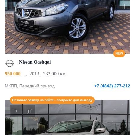
NEW
Nissan Qashqai
950 000
,
2013
,
233 000 км
МКПП, Передний привод
+7 (4842) 277-212
Оставьте заявку на сайте - получите доп.выгоду