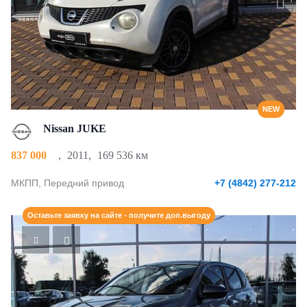
NEW
Nissan JUKE
837 000
,
2011
,
169 536 км
МКПП, Передний привод
+7 (4842) 277-212
Оставьте заявку на сайте - получите доп.выгоду