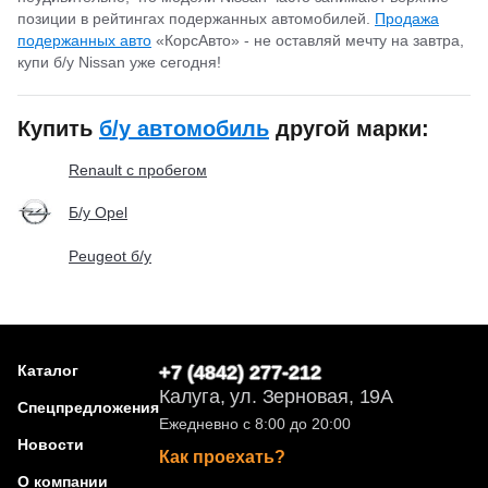
позиции в рейтингах подержанных автомобилей.
Продажа
подержанных авто
«КорсАвто» - не оставляй мечту на завтра,
купи б/у Nissan уже сегодня!
Купить
б/у автомобиль
другой марки:
Renault с пробегом
Б/у Opel
Peugeot б/у
Каталог
+7 (4842) 277-212
Калуга, ул. Зерновая, 19А
Спецпредложения
Ежедневно с 8:00 до 20:00
Новости
Как проехать?
О компании