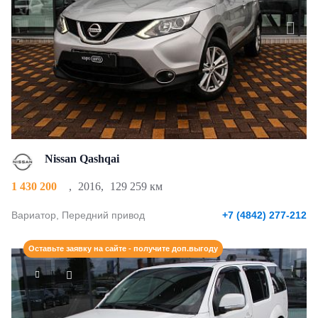
Nissan Qashqai
1 430 200
,
2016
,
129 259 км
Вариатор, Передний привод
+7 (4842) 277-212
Оставьте заявку на сайте - получите доп.выгоду