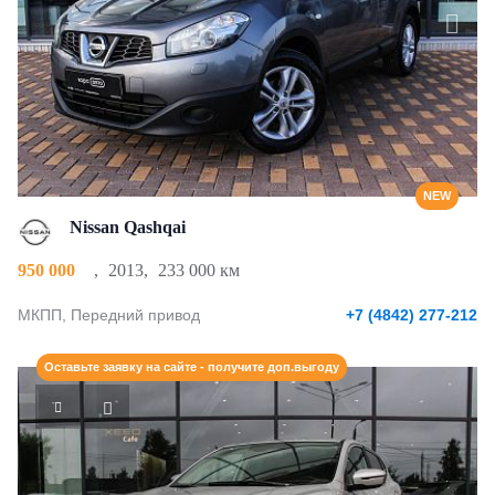
NEW
Nissan Qashqai
950 000
,
2013
,
233 000 км
МКПП, Передний привод
+7 (4842) 277-212
Оставьте заявку на сайте - получите доп.выгоду