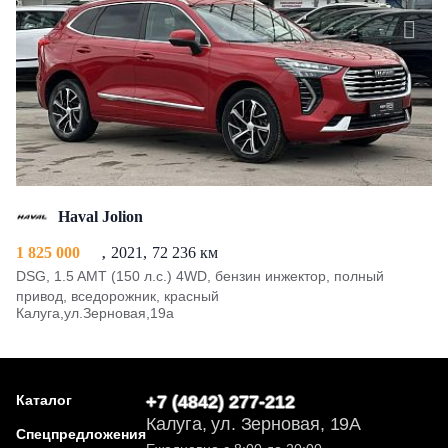
Haval Jolion
1 825 000
2021
72 236 км
DSG, 1.5 AMT (150 л.с.) 4WD, бензин инжектор, полный
привод, вседорожник, красный
Калуга,ул.Зерновая,19а
Каталог
+7 (4842) 277-212
Калуга, ул. Зерновая, 19А
Спецпредложения