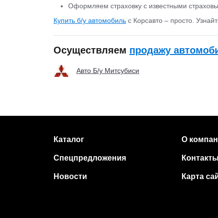
Оформляем страховку с известными страхов
Купить б/у автомобиль
с Корсавто – просто. Узнайт
Осуществляем
продажу автомоби
Авто Б/у Митсубиси
Каталог
О компа
Спецпредложения
Контакт
Новости
Карта са