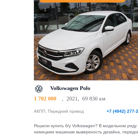
Volkswagen Polo
1 702 000
,
2021
,
69 830 км
АКПП, Передний привод
+7 (4842) 277-
Решили купить б/у Volkswagen? В модельном ряду 
немецким машинам вывереность дизайна, передов