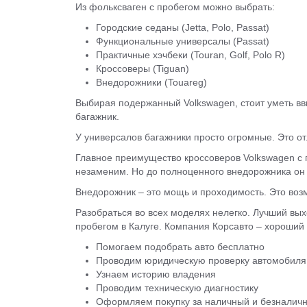
Из фольксваген с пробегом можно выбрать:
Городские седаны (Jetta, Polo, Passat)
Функциональные универсалы (Passat)
Практичные хэчбеки (Touran, Golf, Polo R)
Кроссоверы (Tiguan)
Внедорожники (Touаreg)
Выбирая подержанный Volkswagen, стоит уметь вви
багажник.
У универсалов багажники просто огромные. Это о
Главное преимущество кроссоверов Volkswagen с 
незаменим. Но до полноценного внедорожника он 
Внедорожник – это мощь и проходимость. Это возм
Разобраться во всех моделях нелегко. Лучший вых
пробегом в Калуге. Компания Корсавто – хороший 
Помогаем подобрать авто бесплатно
Проводим юридическую проверку автомобиля
Узнаем историю владения
Проводим техническую диагностику
Оформляем покупку за наличный и безналичный