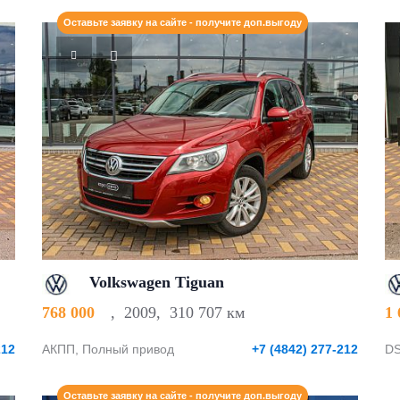
Оставьте заявку на сайте - получите доп.выгоду
Volkswagen Tiguan
768 000
,
2009
,
310 707 км
1
212
АКПП, Полный привод
+7 (4842) 277-212
DS
Оставьте заявку на сайте - получите доп.выгоду