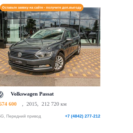
Оставьте заявку на сайте - получите доп.выгоду
Volkswagen Passat
 674 600
,
2015
,
212 720 км
G, Передний привод
+7 (4842) 277-212