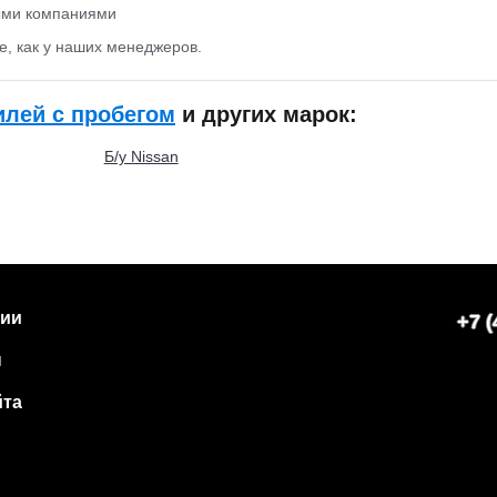
ыми компаниями
е, как у наших менеджеров.
лей с пробегом
и других марок:
Б/у Nissan
нии
+7 (
ы
йта