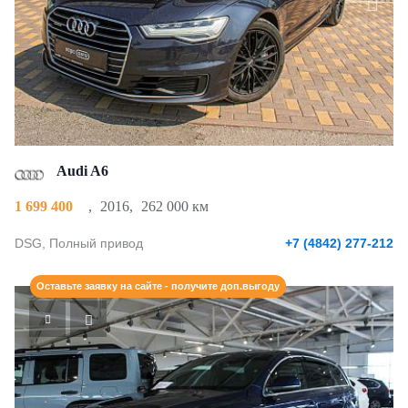
Audi A6
1 699 400
,
2016
,
262 000 км
DSG, Полный привод
+7 (4842) 277-212
Оставьте заявку на сайте - получите доп.выгоду