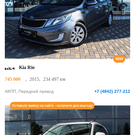
NEW
Kia Rio
745 000
,
2015
,
234 497 км
АКПП, Передний привод
+7 (4842) 277-212
Оставьте заявку на сайте - получите доп.выгоду