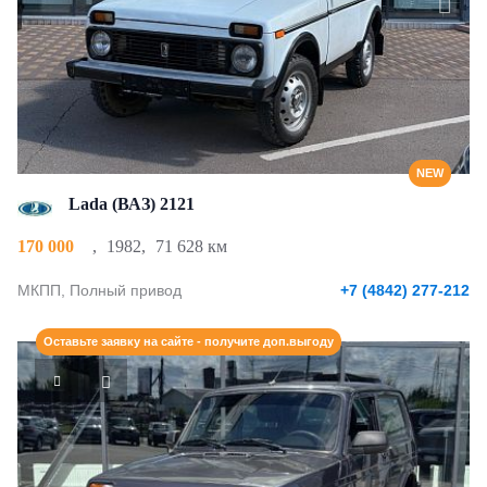
NEW
Lada (ВАЗ) 2121
170 000
,
1982
,
71 628 км
МКПП, Полный привод
+7 (4842) 277-212
Оставьте заявку на сайте - получите доп.выгоду