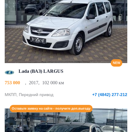
NEW
Lada (ВАЗ) LARGUS
753 000
,
2017
,
102 000 км
МКПП, Передний привод
+7 (4842) 277-212
Оставьте заявку на сайте - получите доп.выгоду