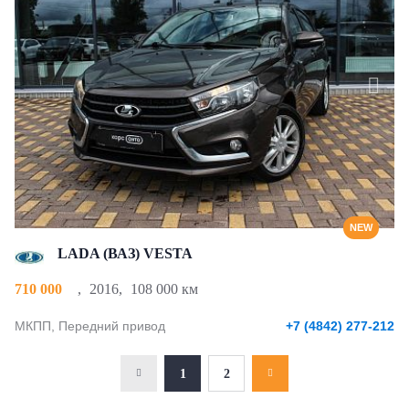
NEW
LADA (ВАЗ) VESTA
710 000
,
2016
,
108 000 км
МКПП, Передний привод
+7 (4842) 277-212
1
2