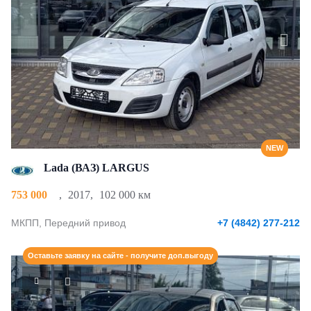
NEW
Lada (ВАЗ) LARGUS
753 000
,
2017
,
102 000 км
МКПП, Передний привод
+7 (4842) 277-212
Оставьте заявку на сайте - получите доп.выгоду