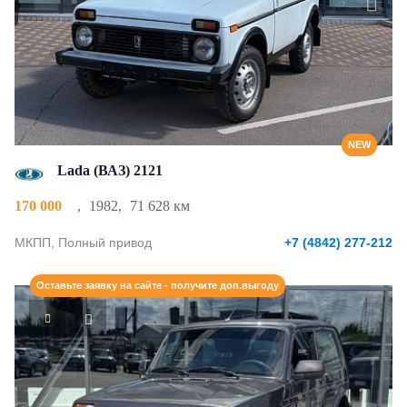
NEW
Lada (ВАЗ) 2121
170 000
,
1982
,
71 628 км
МКПП, Полный привод
+7 (4842) 277-212
Оставьте заявку на сайте - получите доп.выгоду