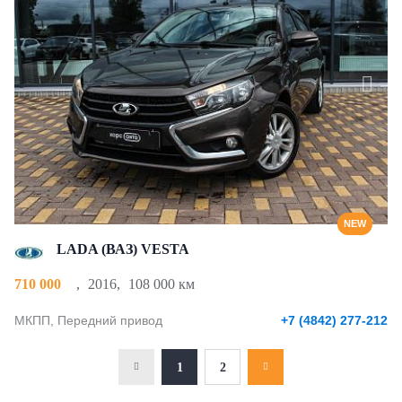
NEW
LADA (ВАЗ) VESTA
710 000
,
2016
,
108 000 км
МКПП, Передний привод
+7 (4842) 277-212
1
2